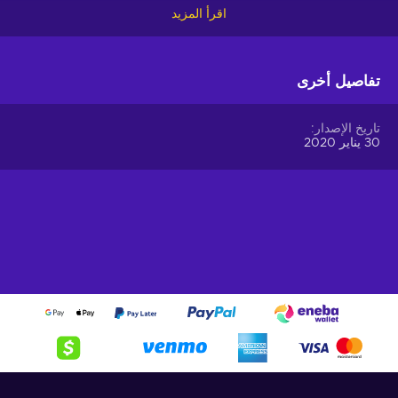
hassle-free.
اقرأ المزيد
Offer your users the opportunity to obtain cryptocurrencies
with a simple voucher system. With Gift Me Crypto vouchers,
تفاصيل أخرى
users can easily receive popular cryptocurrencies such as
Bitcoin, Ethereum, Dogecoin, Litecoin, USDC, or BNB
straight to their wallet and then do whatever they want with
تاريخ الإصدار
them.
30 يناير 2020
How to redeem Gift Me Crypto (GMC)
When you have a voucher GMC, you need to go on
:
https://giftmecrypto.io/en
1. Click on top right button on “redeem voucher”,
2. Enter the voucher code (32 digits),
3. Enter your email address,
4. Pick the desired crypto between 8 of the most popular
crypto,
5. Enter your wallet address and click on redeem,
6. You will have a summary of your transaction appearing
and your crypto will arrive soon in your wallet.