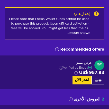
إشعار هام
:
Please note that Eneba Wallet funds cannot be used 
to purchase this product. Upon gift card activation - 
fees will be applied. You might get less than the full 
amount shown.
Recommended offers
عرض مميز
Verified by Eneba
US$ 957.93
اشتر الآن
2
العروض الأخرى