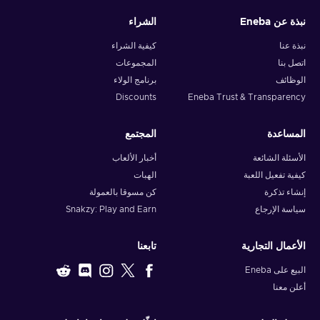
نبذة عن Eneba
الشراء
Note: You can choose one currency at a time and can only
redeem your whole voucher at once. Once you’ve done that,
نبذة عنا
كيفية الشراء
you should give it up to 30 minutes for your cryptocurrency
اتصل بنا
المجموعات
to arrive in your wallet. After that, you can use your new
الوظائف
برنامج الولاء
wallet balance as you like.
Discounts
Eneba Trust & Transparency
المساعدة
المجتمع
الأسئلة الشائعة
أخبار الألعاب
كيفية تفعيل اللعبة
الهبات
إنشاء تذكرة
كن مسوقا بالعمولة
سياسة الإرجاع
Snakzy: Play and Earn
الأعمال التجارية
تابعنا
البيع على Eneba
أعلن معنا