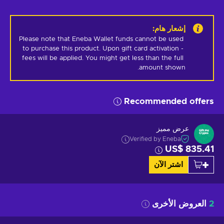
إشعار هام
:
Please note that Eneba Wallet funds cannot be used 
to purchase this product. Upon gift card activation - 
fees will be applied. You might get less than the full 
amount shown.
Recommended offers
عرض مميز
Verified by Eneba
US$ 835.41
اشتر الآن
2
العروض الأخرى