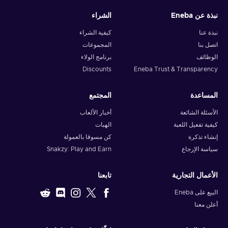
نبذة عن Eneba
الشراء
Note: You can choose one currency at a time and can only
redeem your whole voucher at once. Once you’ve done that,
نبذة عنا
كيفية الشراء
you should give it up to 30 minutes for your cryptocurrency
اتصل بنا
المجموعات
to arrive in your wallet. After that, you can use your new
الوظائف
برنامج الولاء
wallet balance as you like.
Discounts
Eneba Trust & Transparency
المساعدة
المجتمع
الأسئلة الشائعة
أخبار الألعاب
كيفية تفعيل اللعبة
الهبات
إنشاء تذكرة
كن مسوقا بالعمولة
سياسة الإرجاع
Snakzy: Play and Earn
الأعمال التجارية
تابعنا
البيع على Eneba
أعلن معنا