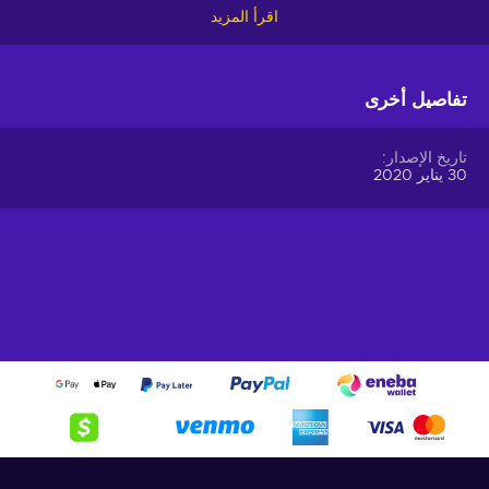
hassle-free.
اقرأ المزيد
Offer your users the opportunity to obtain cryptocurrencies
with a simple voucher system. With Gift Me Crypto vouchers,
تفاصيل أخرى
users can easily receive popular cryptocurrencies such as
Bitcoin, Ethereum, Dogecoin, Litecoin, USDC, or BNB
straight to their wallet and then do whatever they want with
تاريخ الإصدار
them.
30 يناير 2020
How to redeem Gift Me Crypto (GMC)
When you have a voucher GMC, you need to go on
:
https://giftmecrypto.io/en
1. Click on top right button on “redeem voucher”,
2. Enter the voucher code (32 digits),
3. Enter your email address,
4. Pick the desired crypto between 8 of the most popular
crypto,
5. Enter your wallet address and click on redeem,
6. You will have a summary of your transaction appearing
and your crypto will arrive soon in your wallet.