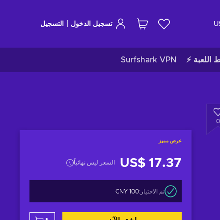
|
U
تسجيل الدخول
التسجيل
ط اللعبة ⚡
Surfshark VPN
0
عرض مميز
US$ 17.37
السعر ليس نهائياً
تم الاختيار:
100 CNY