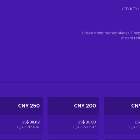
)
Unlike other marketplaces, Eneb
instant re
250 CNY
200 CNY
US$ 38.62
US$ 30.89
US
1
6.47 CNY لكل
1
6.47 CNY لكل
1