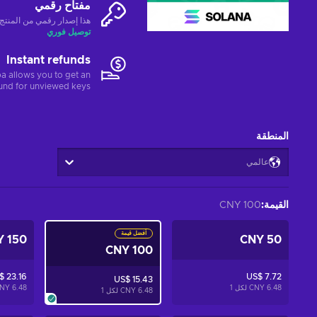
مفتاح رقمي
هذا إصدار رقمي من المنتج (CD-KEY
توصيل فوري
Instant refunds
a allows you to get an
fund for unviewed keys.
المنطقة
عالمي
القيمة
:
100 CNY
أفضل قيمة
150 CNY
50 CNY
100 CNY
$ 23.16
US$ 7.72
US$ 15.43
6.48 CNY لكل
1
6.48 CNY لكل
6.48 CNY لكل
1