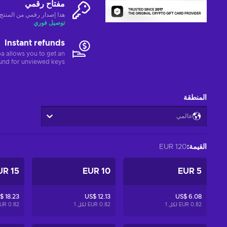
مفتاح رقمي
هذا إصدار رقمي من المنتج (CD-KEY
توصيل فوري
Instant refunds
a allows you to get an
fund for unviewed keys.
المنطقة
عالمي
القيمة
:
120 EUR
15 EUR
10 EUR
5 EUR
$ 18.23
US$ 12.13
US$ 6.08
0.82 EUR لكل
1
0.82 EUR لكل
1
0.82 EUR لكل