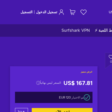
|
U
تسجيل الدخول
التسجيل
ط اللعبة ⚡
Surfshark VPN
0
عرض مميز
US$ 167.81
السعر ليس نهائياً
تم الاختيار:
120 EUR