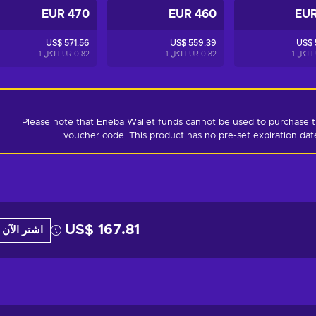
470 EUR
460 EUR
US$ 571.56
US$ 559.39
US$ 
1
0.82 EUR لكل
1
0.82 EUR لكل
1
Please note that Eneba Wallet funds cannot be used to purchase t
voucher code. This product has no pre-set expiration dat
US$ 167.81
اشتر الآن