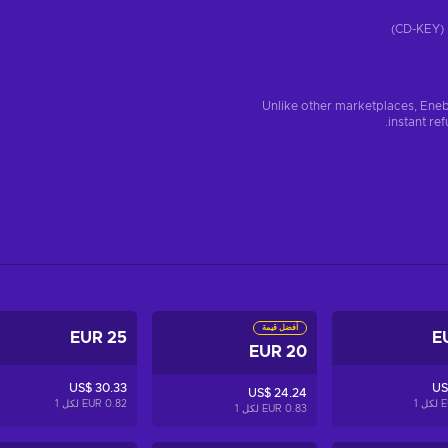
)
Unlike other marketplaces, Eneb
instant re
أفضل قيمة
25 EUR
20 EUR
US$ 30.33
US
US$ 24.24
1
0.82 EUR لكل
1
0.83 EUR لكل
1